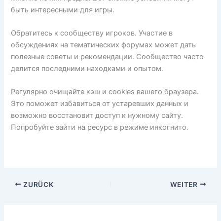
быть интересными для игры.
Обратитесь к сообществу игроков. Участие в
обсуждениях на тематических форумах может дать
полезные советы и рекомендации. Сообщество часто
делится последними находками и опытом.
Регулярно очищайте кэш и cookies вашего браузера.
Это поможет избавиться от устаревших данных и
возможно восстановит доступ к нужному сайту.
Попробуйте зайти на ресурс в режиме инкогнито.
ZURÜCK
WEITER