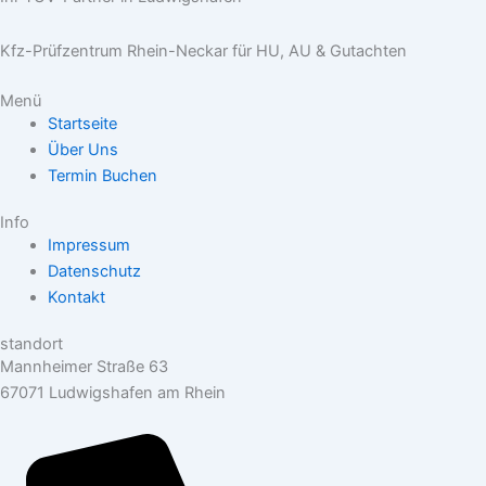
Kfz-Prüfzentrum Rhein-Neckar für HU, AU & Gutachten
Menü
Startseite
Über Uns
Termin Buchen
Info
Impressum
Datenschutz
Kontakt
standort
Mannheimer Straße 63
67071 Ludwigshafen am Rhein