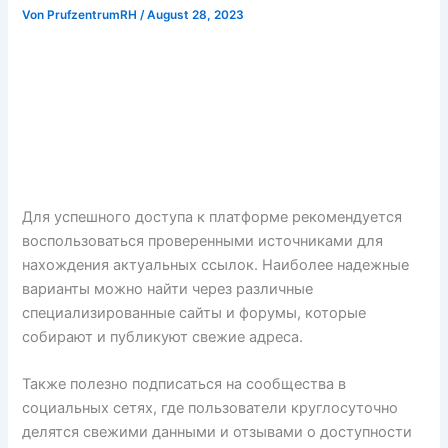
Von
PrufzentrumRH
/
August 28, 2023
Для успешного доступа к платформе рекомендуется
воспользоваться проверенными источниками для
нахождения актуальных ссылок. Наиболее надежные
варианты можно найти через различные
специализированные сайты и форумы, которые
собирают и публикуют свежие адреса.
Также полезно подписаться на сообщества в
социальных сетях, где пользователи круглосуточно
делятся свежими данными и отзывами о доступности