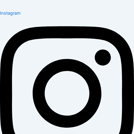
Instagram