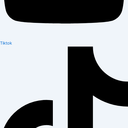
Tiktok