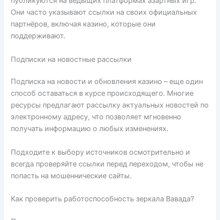
публикуются на ведыщих платформах азартных игр.
Они часто указывают ссылки на своих официальных
партнёров, включая казино, которые они
поддерживают.
Подписки на новостные рассылки
Подписка на новости и обновления казино – еще один
способ оставаться в курсе происходящего. Многие
ресурсы предлагают рассылку актуальных новостей по
электронному адресу, что позволяет мгновенно
получать информацию о любых изменениях.
Подходите к выбору источников осмотрительно и
всегда проверяйте ссылки перед переходом, чтобы не
попасть на мошеннические сайты.
Как проверить работоспособность зеркала Вавада?