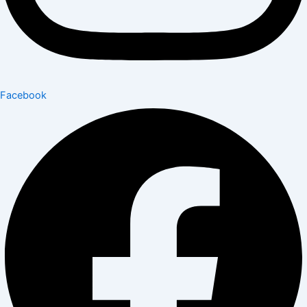
Facebook